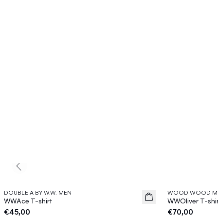
Previous slide
DOUBLE A BY W.W. MEN
WOOD WOOD M
News
News
WWAce T-shirt
WWOliver T-shi
€45,00
€70,00