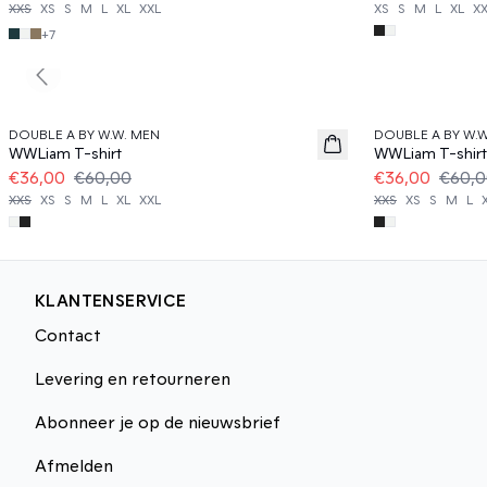
XXS
XS
S
M
L
XL
XXL
XS
S
M
L
XL
X
+
7
Previous slide
40%
40%
DOUBLE A BY W.W. MEN
DOUBLE A BY W.
WWLiam T-shirt
WWLiam T-shirt
€36,00
€60,00
€36,00
€60,
XXS
XS
S
M
L
XL
XXL
XXS
XS
S
M
L
KLANTENSERVICE
Contact
Levering en retourneren
Abonneer je op de nieuwsbrief
Afmelden