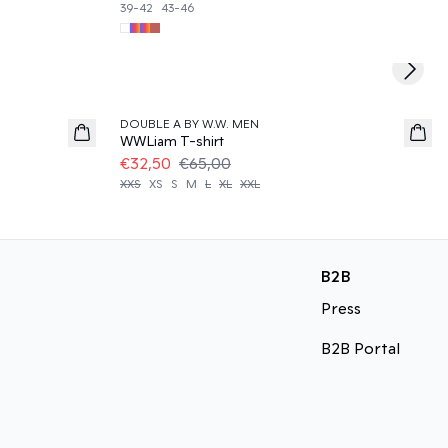
39-42
43-46
Next s
50%
DOUBLE A BY W.W. MEN
WWLiam T-shirt
€32,50
€65,00
XXS
XS
S
M
L
XL
XXL
B2B
Press
B2B Portal