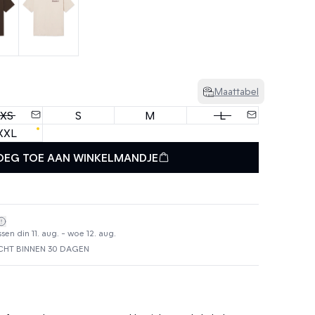
Maattabel
XS
S
M
L
XXL
OEG TOE AAN WINKELMANDJE
en din 11. aug. - woe 12. aug.
HT BINNEN 30 DAGEN