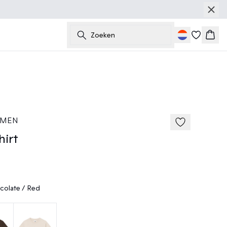
Zoeken
Wink
50%
185 cm • M
 MEN
irt
olate / Red