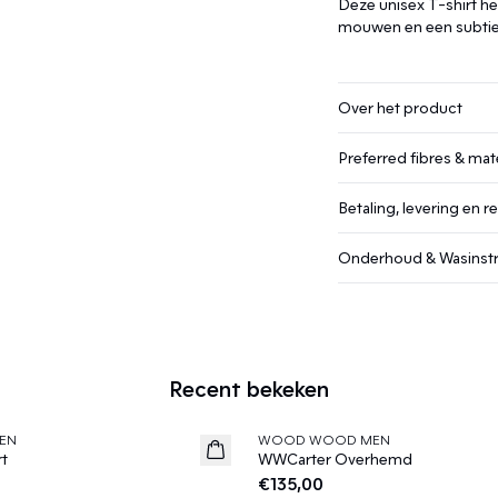
Deze unisex T-shirt he
mouwen en een subtiel
Over het product
Preferred fibres & mate
Betaling, levering en r
Onderhoud & Wasinstr
Recent bekeken
EN
WOOD WOOD MEN
News
rt
WWCarter Overhemd
€135,00