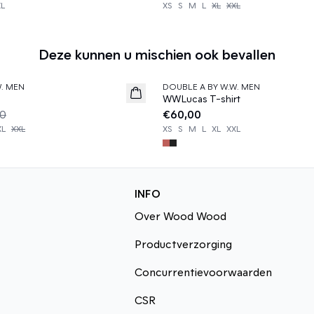
XL
XS
S
M
L
XL
XXL
Deze kunnen u mischien ook bevallen
W. MEN
DOUBLE A BY W.W. MEN
News
WWLucas T-shirt
00
€60,00
XL
XXL
XS
S
M
L
XL
XXL
INFO
Over Wood Wood
Productverzorging
Concurrentievoorwaarden
CSR