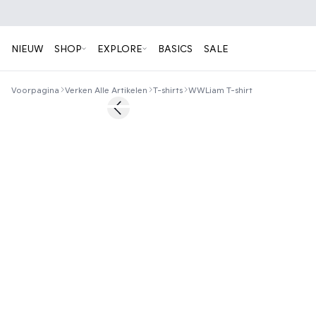
NIEUW
SHOP
EXPLORE
BASICS
SALE
Voorpagina
Verken Alle Artikelen
T-shirts
WWLiam T-shirt
50%
Previous slide