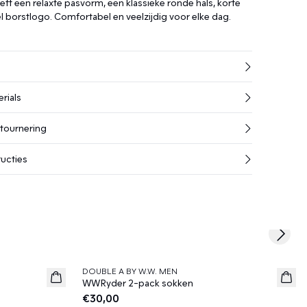
eft een relaxte pasvorm, een klassieke ronde hals, korte
 borstlogo. Comfortabel en veelzijdig voor elke dag.
rials
etournering
ucties
Next s
DOUBLE A BY W.W. MEN
News
WWRyder 2-pack sokken
€30,00