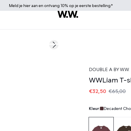
Meld je
hier
aan en ontvang 10% op je eerste bestelling.*
50%
Next slide
DOUBLE A BY W.W.
WWLiam T-sh
€32,50
€65,00
Kleur:
Decadent Choc