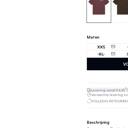
Maten
XXS
XL
V
*
Levering vanaf €4,95
Verwachte levering tuss
VOLLEDIG RETOURREC
Beschrijving