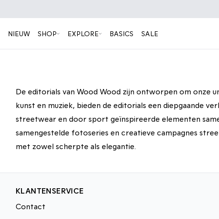
NIEUW
SHOP
EXPLORE
BASICS
SALE
De editorials van Wood Wood zijn ontworpen om onze unie
kunst en muziek, bieden de editorials een diepgaande ve
streetwear en door sport geïnspireerde elementen samen
samengestelde fotoseries en creatieve campagnes streeft
met zowel scherpte als elegantie.
On location: Tokyo
Vault by Vans x Julian
WOOD WOOD at Furia
WOOD WOOD x Studio Gestal
Klincewicz
KLANTENSERVICE
Contact