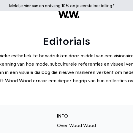
Meld je
hier
aan en ontvang 10% op je eerste bestelling.*
Editorials
ke esthetiek te benadrukken door middel van een visionaire e
rkenning van hoe mode, subculturele referenties en visueel v
 in een visuele dialoog die nieuwe manieren verkent om hede
 Wood Wood ernaar een dieper begrip van hun collecties over
Double A by WOOD WOOD
WOOD WOOD at Chop Chop
t
Arc´teryx
Spring/Summer 2026
INFO
Over Wood Wood