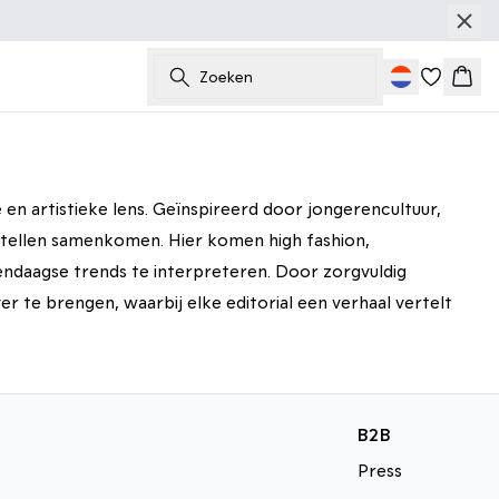
Zoeken
Wink
n artistieke lens. Geïnspireerd door jongerencultuur,
ertellen samenkomen. Hier komen high fashion,
ndaagse trends te interpreteren. Door zorgvuldig
 te brengen, waarbij elke editorial een verhaal vertelt
Spring/Summer 2026
WOOD WOOD Festival
Stora Skuggan
Lookbook
B2B
Press