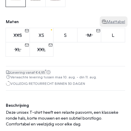
Maten
Maattabel
XXS
XS
S
M
L
XL
XXL
*
Levering vanaf €4,95
Verwachte levering tussen maa 10. aug. - din 11. aug.
VOLLEDIG RETOURRECHT BINNEN 30 DAGEN
Beschrijving
Deze unisex T-shirt heeft een relaxte pasvorm, een klassieke
ronde hals, korte mouwen en een subtiel borstlogo.
Comfortabel en veelzijdig voor elke dag.