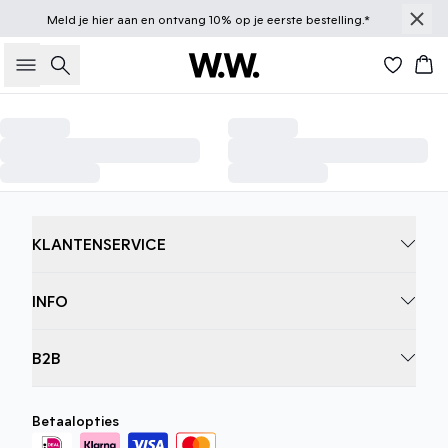
Meld je
hier
aan en ontvang 10% op je eerste bestelling.*
Knitwear →
Jackets & Coats →
Caps →
Zoeken
Win
In Focus: T-shirts
In Focus: Bags
KLANTENSERVICE
INFO
B2B
Betaalopties