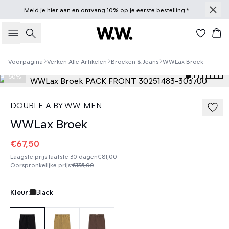
Meld je
hier
aan en ontvang 10% op je eerste bestelling.*
Zoeken
Win
Voorpagina
Verken Alle Artikelen
Broeken & Jeans
WWLax Broek
50%
DOUBLE A BY W.W. MEN
WWLax Broek
€67,50
Laagste prijs laatste 30 dagen
€81,00
Oorspronkelijke prijs
:
€135,00
Kleur:
Black