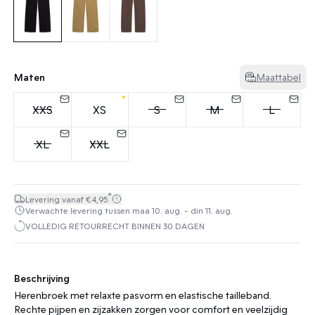
Maten
Maattabel
XXS
XS
S
M
L
XL
XXL
*
Levering vanaf €4,95
Verwachte levering tussen maa 10. aug. - din 11. aug.
VOLLEDIG RETOURRECHT BINNEN 30 DAGEN
Beschrijving
Herenbroek met relaxte pasvorm en elastische tailleband.
Rechte pijpen en zijzakken zorgen voor comfort en veelzijdig