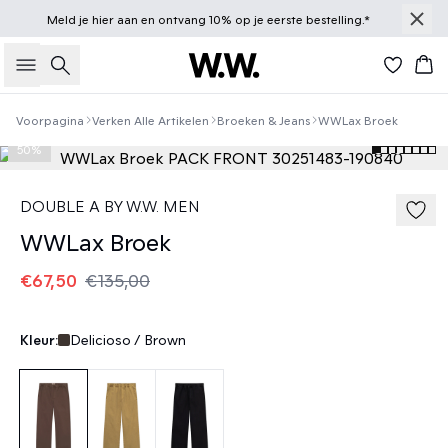
Meld je
hier
aan en ontvang 10% op je eerste bestelling.*
Zoeken
Win
Voorpagina
Verken Alle Artikelen
Broeken & Jeans
WWLax Broek
50%
DOUBLE A BY W.W. MEN
WWLax Broek
€67,50
€135,00
Kleur:
Delicioso / Brown