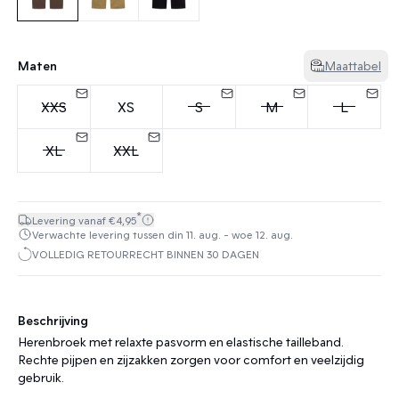
Maten
Maattabel
XXS
XS
S
M
L
XL
XXL
*
Levering vanaf €4,95
Verwachte levering tussen din 11. aug. - woe 12. aug.
VOLLEDIG RETOURRECHT BINNEN 30 DAGEN
Beschrijving
Herenbroek met relaxte pasvorm en elastische tailleband.
Rechte pijpen en zijzakken zorgen voor comfort en veelzijdig
gebruik.