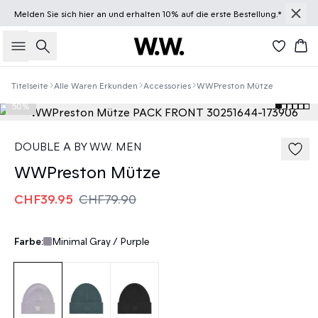
Melden Sie sich
hier
an und erhalten 10% auf die erste Bestellung.*
Suche
Wa
Titelseite
Alle Waren Erkunden
Accessories
WWPreston Mütze
50%
DOUBLE A BY W.W. MEN
WWPreston Mütze
CHF39.95
CHF79.90
Farbe:
Minimal Gray / Purple