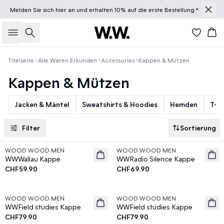
Melden Sie sich
hier
an und erhalten 10% auf die erste Bestellung.*
Suche
Wa
Titelseite
Alle Waren Erkunden
Accessories
Kappen & Mützen
Kappen & Mützen
Jacken & Mäntel
Sweatshirts & Hoodies
Hemden
T-sh
Filter
Sortierung
WOOD WOOD MEN
WOOD WOOD MEN
News
News
WWWallau Kappe
WWRadio Silence Kappe
CHF59.90
CHF69.90
WOOD WOOD MEN
WOOD WOOD MEN
News
News
WWField studies Kappe
WWField studies Kappe
CHF79.90
CHF79.90