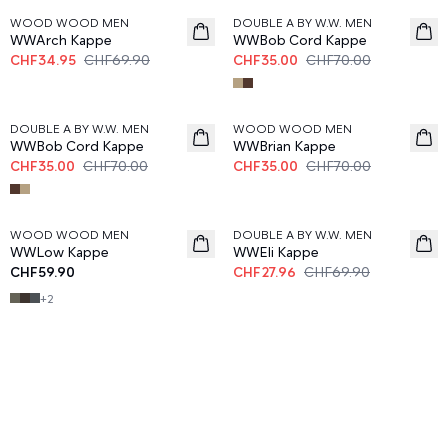
WOOD WOOD MEN
DOUBLE A BY W.W. MEN
WWArch Kappe
WWBob Cord Kappe
CHF34.95
CHF69.90
CHF35.00
CHF70.00
50%
50%
DOUBLE A BY W.W. MEN
WOOD WOOD MEN
WWBob Cord Kappe
WWBrian Kappe
CHF35.00
CHF70.00
CHF35.00
CHF70.00
60%
WOOD WOOD MEN
DOUBLE A BY W.W. MEN
WWLow Kappe
WWEli Kappe
CHF59.90
CHF27.96
CHF69.90
+
2
Ikonische Kappen, Hüte und Mützen –
Skandinavischer Minimalismus trifft auf
Streetwear