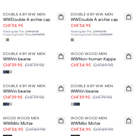
50%
50%
DOUBLE A BY W.W. MEN
DOUBLE A BY W.W. MEN
WWDouble A archie cap
WWDouble A archie cap
CHF34.95
CHF34.95
Niedrigster Pre
...
CHF41.94
Niedrigster Pre
...
CHF41.94
Ursprünglicher Preis
:
CHF69.90
Ursprünglicher Preis
:
CHF69.90
50%
50%
DOUBLE A BY W.W. MEN
WOOD WOOD MEN
WWVin beanie
WWNon-human Kappe
CHF39.95
CHF79.90
CHF34.95
CHF69.90
50%
50%
DOUBLE A BY W.W. MEN
DOUBLE A BY W.W. MEN
WWVin beanie
WWVin beanie
CHF39.95
CHF79.90
CHF39.95
CHF79.90
50%
50%
WOOD WOOD MEN
WOOD WOOD MEN
WWMilo Mütze
WWMilo Mütze
CHF34.95
CHF69.90
CHF34.95
CHF69.90