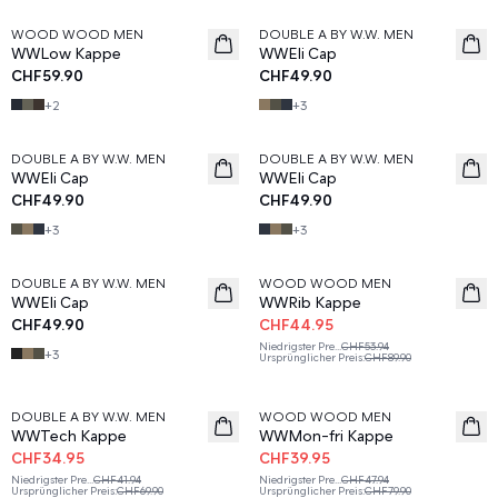
WOOD WOOD MEN
DOUBLE A BY W.W. MEN
WWLow Kappe
WWEli Cap
CHF59.90
CHF49.90
+
2
+
3
DOUBLE A BY W.W. MEN
DOUBLE A BY W.W. MEN
WWEli Cap
WWEli Cap
CHF49.90
CHF49.90
+
3
+
3
50%
DOUBLE A BY W.W. MEN
WOOD WOOD MEN
WWEli Cap
WWRib Kappe
CHF49.90
CHF44.95
Niedrigster Pre
...
CHF53.94
+
3
Ursprünglicher Preis
:
CHF89.90
50%
50%
DOUBLE A BY W.W. MEN
WOOD WOOD MEN
WWTech Kappe
WWMon-fri Kappe
CHF34.95
CHF39.95
Niedrigster Pre
...
CHF41.94
Niedrigster Pre
...
CHF47.94
Ursprünglicher Preis
:
CHF69.90
Ursprünglicher Preis
:
CHF79.90