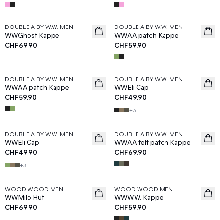
DOUBLE A BY W.W. MEN
DOUBLE A BY W.W. MEN
News
News
WWGhost Kappe
WWAA patch Kappe
CHF69.90
CHF59.90
DOUBLE A BY W.W. MEN
DOUBLE A BY W.W. MEN
News
News
WWAA patch Kappe
WWEli Cap
CHF59.90
CHF49.90
+
3
DOUBLE A BY W.W. MEN
DOUBLE A BY W.W. MEN
News
News
WWEli Cap
WWAA felt patch Kappe
CHF49.90
CHF69.90
+
3
WOOD WOOD MEN
WOOD WOOD MEN
News
News
WWMilo Hut
WWW.W. Kappe
CHF69.90
CHF59.90