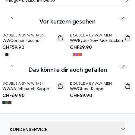
Pflege- & Waschhinweise
Previous slide
Next s
Vor kurzem gesehen
DOUBLE A BY W.W. MEN
DOUBLE A BY W.W. MEN
News
News
WWConner Tasche
WWRyder 2er-Pack Socken
CHF59.90
CHF29.90
Previous slide
Next s
Das könnte dir auch gefallen
DOUBLE A BY W.W. MEN
DOUBLE A BY W.W. MEN
News
News
WWAA felt patch Kappe
WWGhost Kappe
CHF69.90
CHF69.90
KUNDENSERVICE