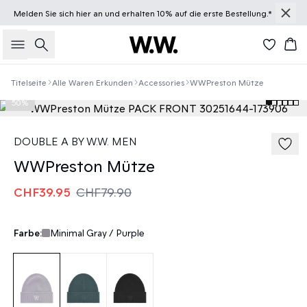
Melden Sie sich
hier
an und erhalten 10% auf die erste Bestellung.*
Suche
Wa
Titelseite
Alle Waren Erkunden
Accessories
WWPreston Mütze
50%
DOUBLE A BY W.W. MEN
WWPreston Mütze
CHF39.95
CHF79.90
Farbe:
Minimal Gray / Purple