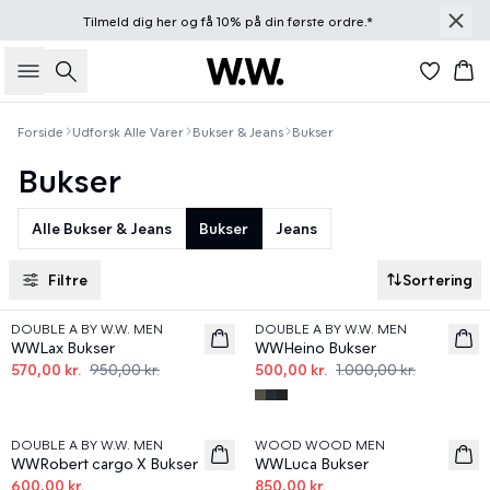
Tilmeld dig
her
og få 10% på din første ordre.*
Søg
Kur
Forside
Udforsk Alle Varer
Bukser & Jeans
Bukser
Bukser
Alle Bukser & Jeans
Bukser
Jeans
Filtre
Sortering
40%
50%
DOUBLE A BY W.W. MEN
DOUBLE A BY W.W. MEN
WWLax Bukser
WWHeino Bukser
570,00 kr.
950,00 kr.
500,00 kr.
1.000,00 kr.
50%
50%
DOUBLE A BY W.W. MEN
WOOD WOOD MEN
WWRobert cargo X Bukser
WWLuca Bukser
600,00 kr.
850,00 kr.