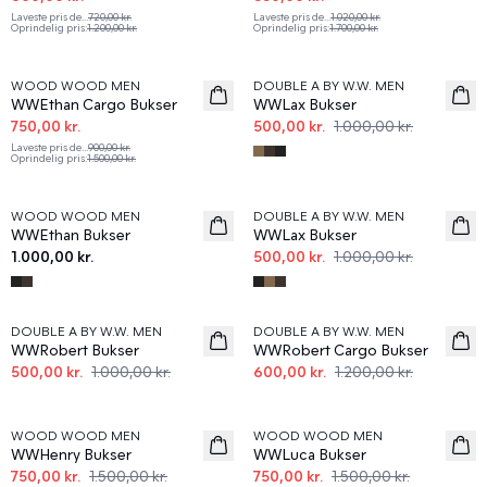
Laveste pris de
...
720,00 kr.
Laveste pris de
...
1.020,00 kr.
Oprindelig pris
:
1.200,00 kr.
Oprindelig pris
:
1.700,00 kr.
50%
50%
WOOD WOOD MEN
DOUBLE A BY W.W. MEN
WWEthan Cargo Bukser
WWLax Bukser
750,00 kr.
500,00 kr.
1.000,00 kr.
Laveste pris de
...
900,00 kr.
Oprindelig pris
:
1.500,00 kr.
50%
WOOD WOOD MEN
DOUBLE A BY W.W. MEN
News
WWEthan Bukser
WWLax Bukser
1.000,00 kr.
500,00 kr.
1.000,00 kr.
50%
50%
DOUBLE A BY W.W. MEN
DOUBLE A BY W.W. MEN
WWRobert Bukser
WWRobert Cargo Bukser
500,00 kr.
1.000,00 kr.
600,00 kr.
1.200,00 kr.
50%
50%
WOOD WOOD MEN
WOOD WOOD MEN
WWHenry Bukser
WWLuca Bukser
750,00 kr.
1.500,00 kr.
750,00 kr.
1.500,00 kr.