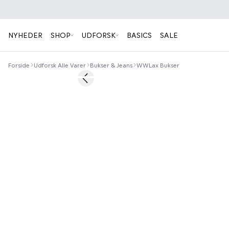
NYHEDER
SHOP
UDFORSK
BASICS
SALE
Forside
Udforsk Alle Varer
Bukser & Jeans
WWLax Bukser
50%
Previous slide