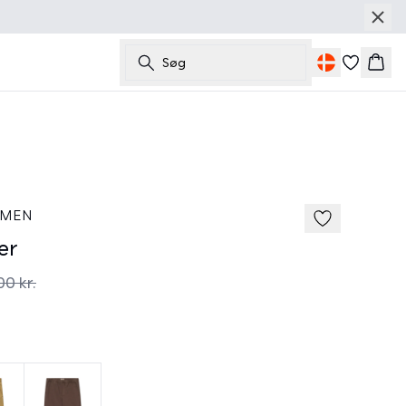
Søg
Kurv
50%
185 cm • M
 MEN
er
00 kr.