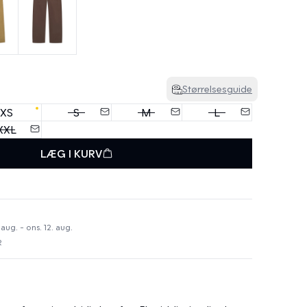
Størrelsesguide
XS
S
M
L
XXL
LÆG I KURV
 aug. - ons. 12. aug.
R