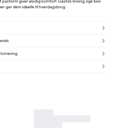
 pasform giver alsidig komfort. Elastisk linning, lige ben
er gør dem ideelle til hverdagsbrug.
rials
eturnering