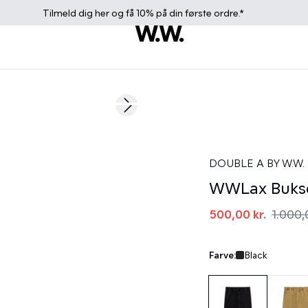
Tilmeld dig
her
og få 10% på din første ordre.*
50%
Next slide
DOUBLE A BY W.W.
WWLax Buks
500,00 kr.
1.000,
Farve:
Black