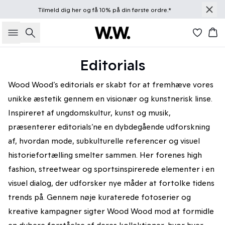
Tilmeld dig
her
og få 10% på din første ordre.*
Søg
Kur
Editorials
Wood Wood’s editorials er skabt for at fremhæve vores
unikke æstetik gennem en visionær og kunstnerisk linse.
Inspireret af ungdomskultur, kunst og musik,
præsenterer editorials’ne en dybdegående udforskning
af, hvordan mode, subkulturelle referencer og visuel
historiefortælling smelter sammen. Her forenes high
fashion, streetwear og sportsinspirerede elementer i en
visuel dialog, der udforsker nye måder at fortolke tidens
trends på. Gennem nøje kuraterede fotoserier og
kreative kampagner sigter Wood Wood mod at formidle
en dybere forståelse af deres kollektioner, hvor hver