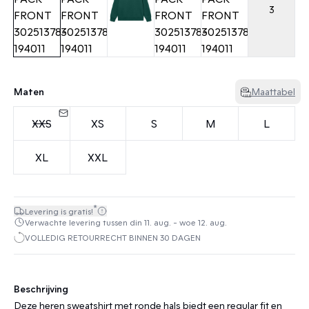
3
Maten
Maattabel
XXS
XS
S
M
L
XL
XXL
*
Levering is gratis!
Verwachte levering tussen din 11. aug. - woe 12. aug.
VOLLEDIG RETOURRECHT BINNEN 30 DAGEN
Beschrijving
Deze heren sweatshirt met ronde hals biedt een regular fit en