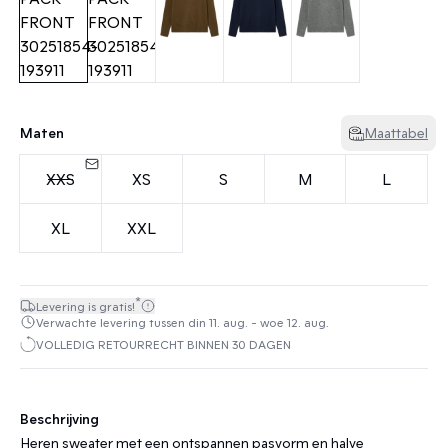
Maten
Maattabel
XXS
XS
S
M
L
XL
XXL
*
Levering is gratis!
Verwachte levering tussen din 11. aug. - woe 12. aug.
VOLLEDIG RETOURRECHT BINNEN 30 DAGEN
Beschrijving
Heren sweater met een ontspannen pasvorm en halve