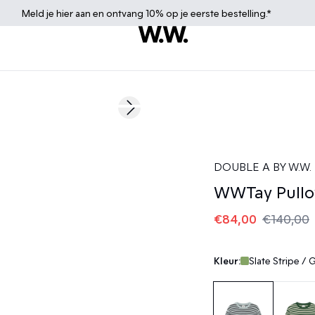
Meld je
hier
aan en ontvang 10% op je eerste bestelling.*
40%
Next slide
DOUBLE A BY W.W.
WWTay Pullo
€84,00
€140,00
Kleur:
Slate Stripe / 