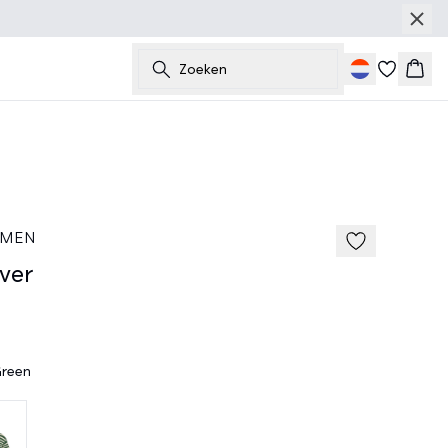
Zoeken
Wink
40%
185 cm • M
 MEN
ver
Green