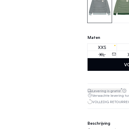
Maten
XXS
XL
V
*
Levering is gratis!
Verwachte levering tuss
VOLLEDIG RETOURREC
Beschrijving