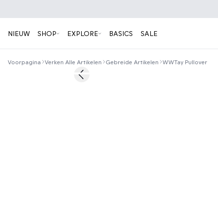
NIEUW
SHOP
EXPLORE
BASICS
SALE
Voorpagina
Verken Alle Artikelen
Gebreide Artikelen
WWTay Pullover
40%
Previous slide