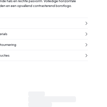
nde hals en rechte pasvorm. Volledige horizontale
den en een opvallend contrasterend borstlogo.
rials
etournering
ucties