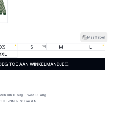
Maattabel
XS
S
M
L
XXL
OEG TOE AAN WINKELMANDJE
en din 11. aug. - woe 12. aug.
HT BINNEN 30 DAGEN