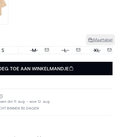
Maattabel
S
M
L
XL
OEG TOE AAN WINKELMANDJE
en din 11. aug. - woe 12. aug.
HT BINNEN 30 DAGEN