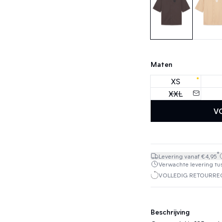
Maten
XS
XXL
V
*
Levering vanaf €4,95
Verwachte levering tuss
VOLLEDIG RETOURREC
Beschrijving