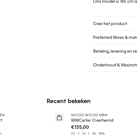
Ons model is 185 cm l
Over het product
Preferred fibres & mate
Betaling, levering en r
Onderhoud & Wasinstr
Recent bekeken
EN
WOOD WOOD MEN
News
rt
WWCarter Overhemd
€135,00
XL
XS
S
M
L
XL
XXL