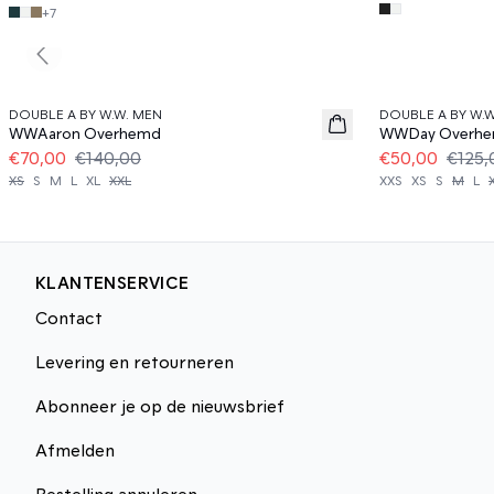
+
7
Previous slide
50%
60%
DOUBLE A BY W.W. MEN
DOUBLE A BY W.
WWAaron Overhemd
WWDay Overh
€70,00
€140,00
€50,00
€125,
XS
S
M
L
XL
XXL
XXS
XS
S
M
L
KLANTENSERVICE
Contact
Levering en retourneren
Abonneer je op de nieuwsbrief
Afmelden
Bestelling annuleren