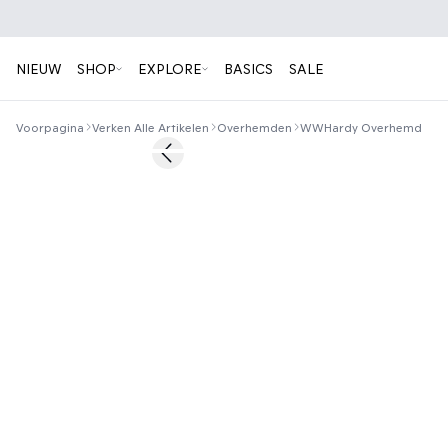
NIEUW
SHOP
EXPLORE
BASICS
SALE
Voorpagina
Verken Alle Artikelen
Overhemden
WWHardy Overhemd
50%
Previous slide