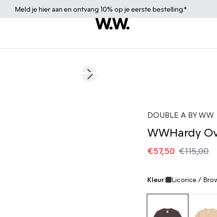
Meld je
hier
aan en ontvang 10% op je eerste bestelling.*
50%
Next slide
DOUBLE A BY W.W.
WWHardy O
€57,50
€115,00
Kleur:
Licorice / Bro