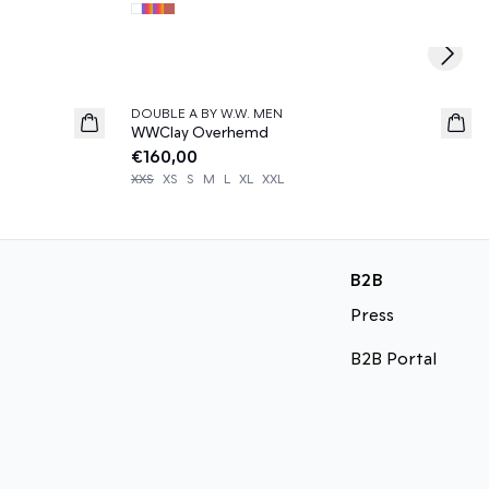
Next s
DOUBLE A BY W.W. MEN
News
WWClay Overhemd
€160,00
XXS
XS
S
M
L
XL
XXL
B2B
Press
B2B Portal