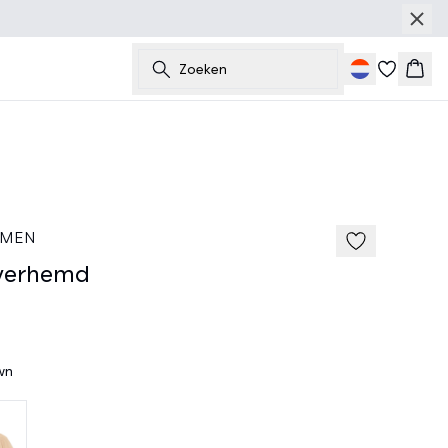
Zoeken
Wink
50%
185 cm • M
 MEN
verhemd
wn