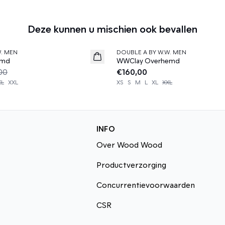
Deze kunnen u mischien ook bevallen
W. MEN
DOUBLE A BY W.W. MEN
News
emd
WWClay Overhemd
00
€160,00
XL
XXL
XS
S
M
L
XL
XXL
INFO
Over Wood Wood
Productverzorging
Concurrentievoorwaarden
CSR