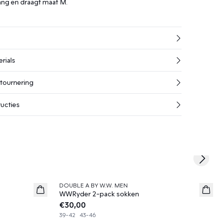
ang en draagt maat M.
rials
etournering
ucties
Next s
DOUBLE A BY W.W. MEN
News
WWRyder 2-pack sokken
€30,00
39-42
43-46