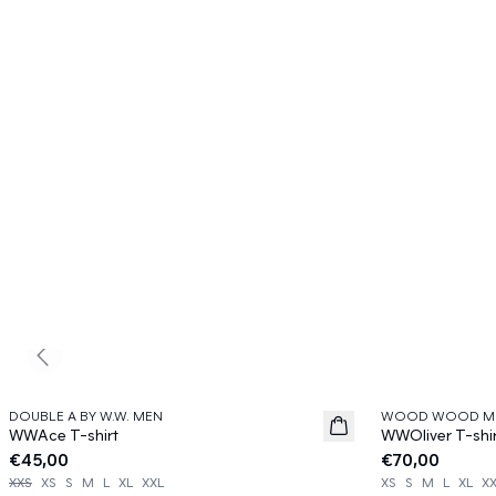
Previous slide
DOUBLE A BY W.W. MEN
WOOD WOOD M
News
News
WWAce T-shirt
WWOliver T-shi
€45,00
€70,00
XXS
XS
S
M
L
XL
XXL
XS
S
M
L
XL
X