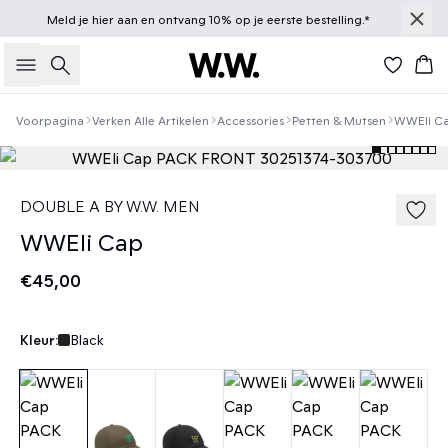
Meld je
hier
aan en ontvang 10% op je eerste bestelling.*
Zoeken
Win
Voorpagina
Verken Alle Artikelen
Accessories
Petten & Mutsen
WWEli C
DOUBLE A BY W.W. MEN
WWEli Cap
€45,00
Kleur:
Black