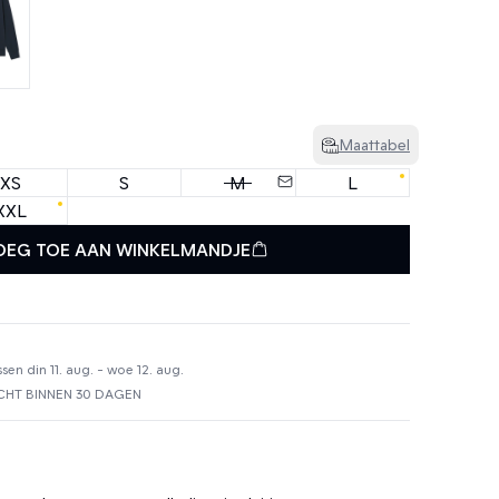
Maattabel
XS
S
M
L
XXL
OEG TOE AAN WINKELMANDJE
en din 11. aug. - woe 12. aug.
HT BINNEN 30 DAGEN