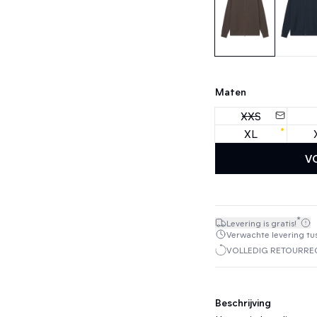
Maten
XXS
XL
V
*
Levering is gratis!
Verwachte levering tuss
VOLLEDIG RETOURREC
Beschrijving