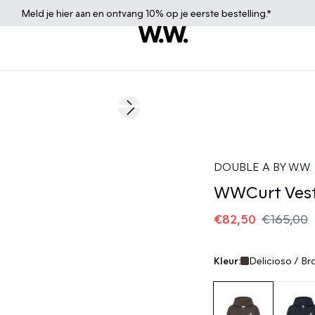
Meld je
hier
aan en ontvang 10% op je eerste bestelling.*
50%
Next slide
DOUBLE A BY W.W.
WWCurt Ves
€82,50
€165,00
Kleur:
Delicioso / B