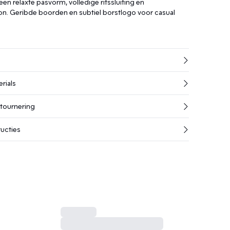
en relaxte pasvorm, volledige ritssluiting en
. Geribde boorden en subtiel borstlogo voor casual
rials
etournering
ucties