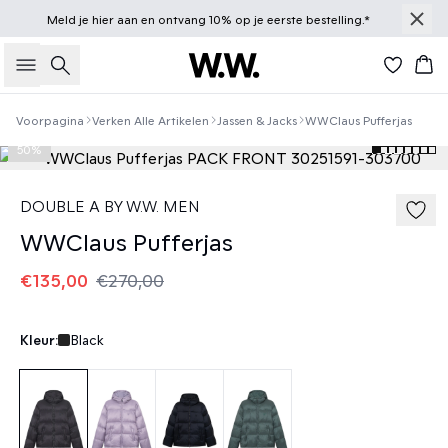
Meld je
hier
aan en ontvang 10% op je eerste bestelling.*
Zoeken
Win
Voorpagina
Verken Alle Artikelen
Jassen & Jacks
WWClaus Pufferjas
50%
DOUBLE A BY W.W. MEN
WWClaus Pufferjas
€135,00
€270,00
Kleur:
Black