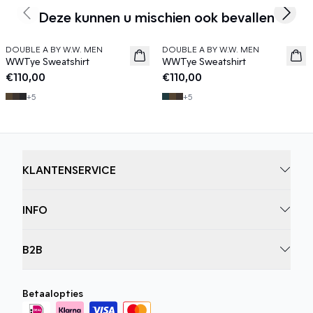
Deze kunnen u mischien ook bevallen
Previous slide
Next s
DOUBLE A BY W.W. MEN
DOUBLE A BY W.W. MEN
News
News
WWTye Sweatshirt
WWTye Sweatshirt
€110,00
€110,00
+
5
+
5
KLANTENSERVICE
INFO
B2B
Betaalopties