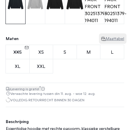
Maten
Maattabel
XXS
XS
S
M
L
XL
XXL
*
Levering is gratis!
Verwachte levering tussen din 11. aug. - woe 12. aug.
VOLLEDIG RETOURRECHT BINNEN 30 DAGEN
Beschrijving
Eigentijdse hoodie met rechte pasvorm, klassieke verstelbare