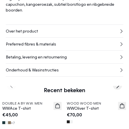
capuchon, kangoeroezak, subtiel borstlogo en ribgebreide
boorden.
Over het product
Preferred fibres & materials
Betaling, levering en retournering
Onderhoud & Wasinstructies
Previous slide
Next s
Recent bekeken
DOUBLE A BY W.W. MEN
WOOD WOOD MEN
News
News
WWAce T-shirt
WWOliver T-shirt
€45,00
€70,00
+
7