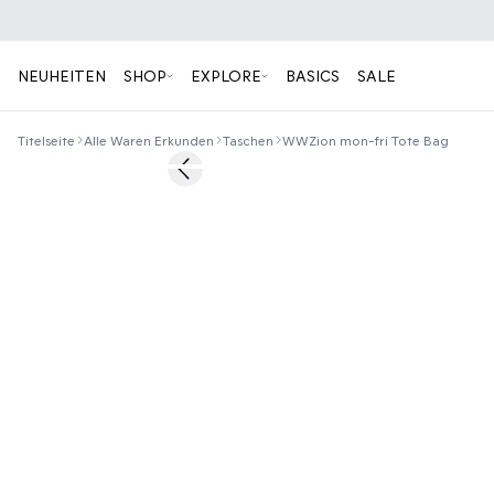
NEUHEITEN
SHOP
EXPLORE
BASICS
SALE
Titelseite
Alle Waren Erkunden
Taschen
WWZion mon-fri Tote Bag
50%
Previous slide