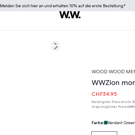
Melden Sie sich
hier
an und erhalten 10% auf die erste Bestellung.*
50%
Next slide
WOOD WOOD ME
WWZion mon-
CHF34.95
Niedrigster Preis letzte 
Ursprünglicher Preis
:
CHF
Farbe:
Verdant Gree