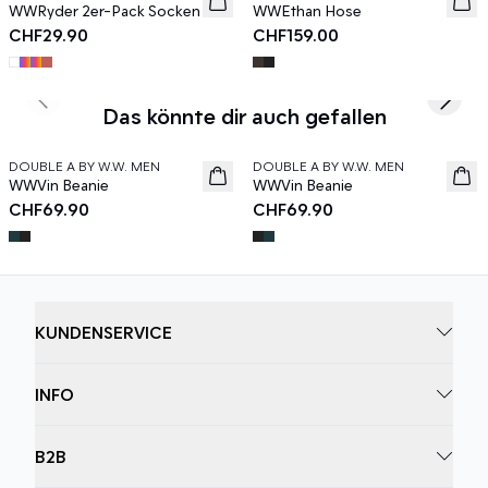
WWRyder 2er-Pack Socken
WWEthan Hose
CHF29.90
CHF159.00
Previous slide
Next s
Das könnte dir auch gefallen
DOUBLE A BY W.W. MEN
DOUBLE A BY W.W. MEN
News
News
WWVin Beanie
WWVin Beanie
CHF69.90
CHF69.90
KUNDENSERVICE
INFO
B2B