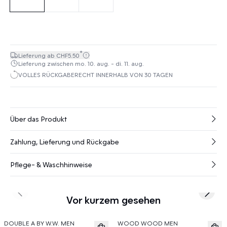
*
Lieferung ab CHF5.50
Lieferung zwischen mo. 10. aug. - di. 11. aug.
VOLLES RÜCKGABERECHT INNERHALB VON 30 TAGEN
Über das Produkt
Zahlung, Lieferung und Rückgabe
Pflege- & Waschhinweise
Previous slide
Next s
Vor kurzem gesehen
DOUBLE A BY W.W. MEN
WOOD WOOD MEN
News
News