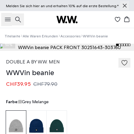
Melden Sie sich
hier
an und erhalten 10% auf die erste Bestellung.*
Suche
Wa
Titelseite
Alle Waren Erkunden
Accessories
WWVin beanie
50%
DOUBLE A BY W.W. MEN
WWVin beanie
CHF39.95
CHF79.90
Farbe:
Grey Melange