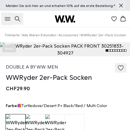
Melden Sie sich
hier
an und erhalten 10% auf die erste Bestellung.*
Suche
Wa
Titelseite
Alle Waren Erkunden
Accessories
WWRyder 2er-Pack Socken
News
DOUBLE A BY W.W. MEN
WWRyder 2er-Pack Socken
CHF29.90
Farbe:
Turtledove/Desert P+ Black/Red / Multi Color