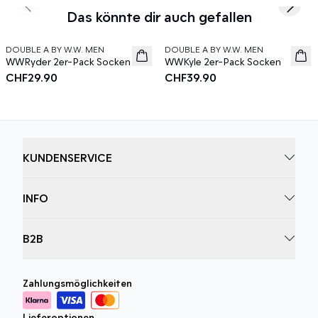
Previous slide
Next s
Das könnte dir auch gefallen
DOUBLE A BY W.W. MEN
DOUBLE A BY W.W. MEN
News
News
WWRyder 2er-Pack Socken
WWKyle 2er-Pack Socken
CHF29.90
CHF39.90
KUNDENSERVICE
INFO
B2B
Zahlungsmöglichkeiten
Lieferoptionen