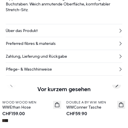
Buchstaben. Weich anmutende Oberfläche, komfortabler
Stretch-Sitz.
Über das Produkt
Preferred fibres & materials
Zahlung, Lieferung und Rückgabe
Pflege- & Waschhinweise
Previous slide
Next s
Vor kurzem gesehen
WOOD WOOD MEN
DOUBLE A BY W.W. MEN
News
News
WWEthan Hose
WWConner Tasche
CHF159.00
CHF59.90