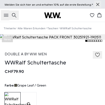
Melden Sie sich
hier
an und erhalten 10% auf die erste Bestellung.*
Suche
Wa
Titelseite
Alle Waren Erkunden
Taschen
WWRalf Schultertasche
News
DOUBLE A BY W.W. MEN
WWRalf Schultertasche
CHF79.90
Farbe:
Grape Leaf / Green