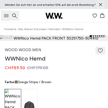
Melden Sie sich
hier
an und erhalten 10% auf die erste Bestellung.*
Suche
Wa
Titelseite
Alle Waren Erkunden
Hemden
WWNico Hemd
50%
WOOD WOOD MEN
WWNico Hemd
CHF89.50
CHF179.00
Farbe:
Greige Stripe / Brown