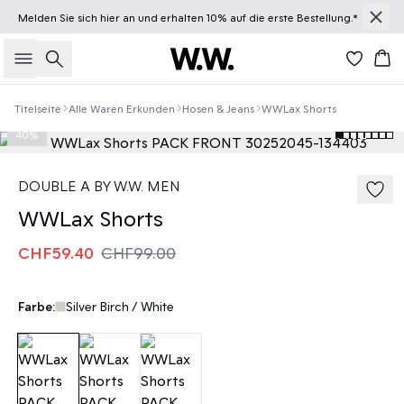
Melden Sie sich
hier
an und erhalten 10% auf die erste Bestellung.*
Suche
Wa
Titelseite
Alle Waren Erkunden
Hosen & Jeans
WWLax Shorts
40%
DOUBLE A BY W.W. MEN
WWLax Shorts
CHF59.40
CHF99.00
Farbe:
Silver Birch / White