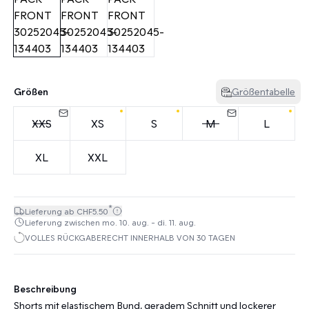
Größen
Größentabelle
XXS
XS
S
M
L
XL
XXL
*
Lieferung ab CHF5.50
Lieferung zwischen mo. 10. aug. - di. 11. aug.
VOLLES RÜCKGABERECHT INNERHALB VON 30 TAGEN
Beschreibung
Shorts mit elastischem Bund, geradem Schnitt und lockerer