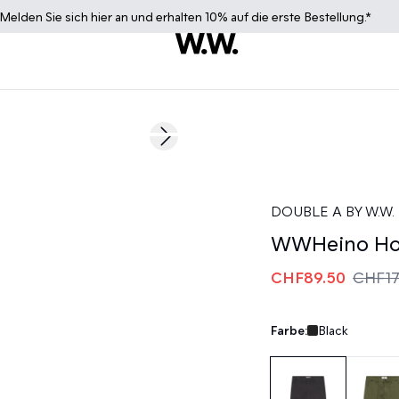
Melden Sie sich
hier
an und erhalten 10% auf die erste Bestellung.*
50%
Next slide
DOUBLE A BY W.W.
WWHeino Ho
CHF89.50
CHF17
Farbe:
Black