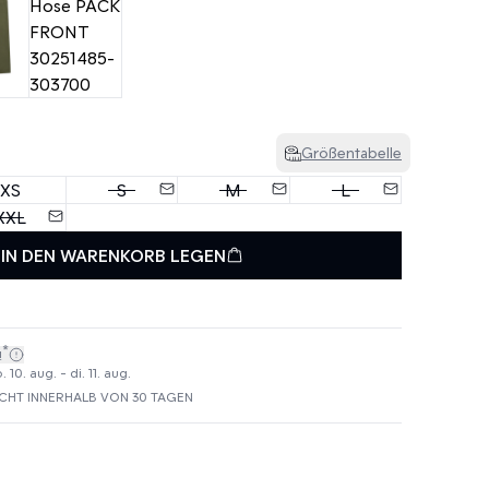
Größentabelle
XS
S
M
L
XXL
IN DEN WARENKORB LEGEN
*
!
10. aug. - di. 11. aug.
HT INNERHALB VON 30 TAGEN