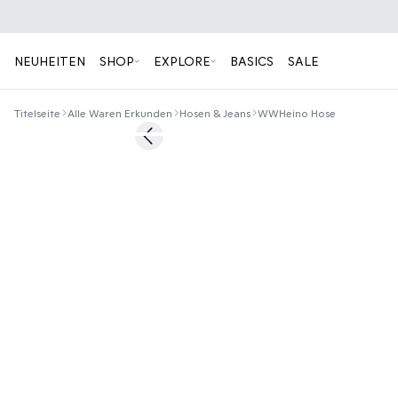
NEUHEITEN
SHOP
EXPLORE
BASICS
SALE
Titelseite
Alle Waren Erkunden
Hosen & Jeans
WWHeino Hose
50%
Previous slide