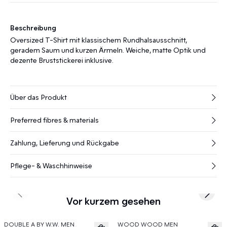
Beschreibung
Oversized T-Shirt mit klassischem Rundhalsausschnitt,
geradem Saum und kurzen Ärmeln. Weiche, matte Optik und
dezente Bruststickerei inklusive.
Über das Produkt
Preferred fibres & materials
Zahlung, Lieferung und Rückgabe
Pflege- & Waschhinweise
Previous slide
Next s
Vor kurzem gesehen
DOUBLE A BY W.W. MEN
WOOD WOOD MEN
News
News