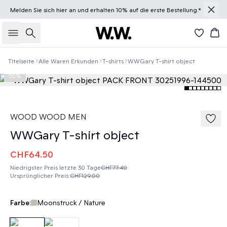
Melden Sie sich
hier
an und erhalten 10% auf die erste Bestellung.*
Suche
Wa
Titelseite
Alle Waren Erkunden
T-shirts
WWGary T-shirt object
50%
WOOD WOOD MEN
WWGary T-shirt object
CHF64.50
Niedrigster Preis letzte 30 Tage
CHF77.40
Ursprünglicher Preis
:
CHF129.00
Farbe:
Moonstruck / Nature