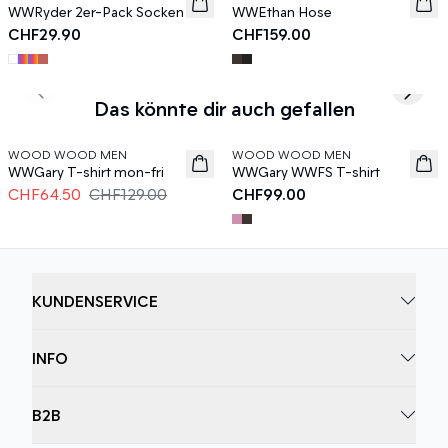
WWRyder 2er-Pack Socken
WWEthan Hose
CHF29.90
CHF159.00
Previous slide
Next s
Das könnte dir auch gefallen
50%
WOOD WOOD MEN
WOOD WOOD MEN
News
WWGary T-shirt mon-fri
WWGary WWFS T-shirt
CHF64.50
CHF129.00
CHF99.00
KUNDENSERVICE
INFO
B2B