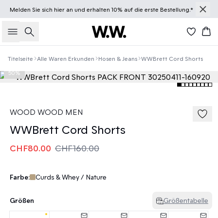
Melden Sie sich
hier
an und erhalten 10% auf die erste Bestellung.*
Suche
Wa
Titelseite
Alle Waren Erkunden
Hosen & Jeans
WWBrett Cord Shorts
50%
WOOD WOOD MEN
WWBrett Cord Shorts
CHF80.00
CHF160.00
Farbe:
Curds & Whey / Nature
Größen
Größentabelle