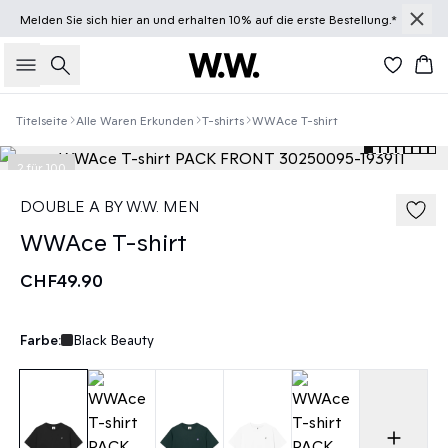
Melden Sie sich
hier
an und erhalten 10% auf die erste Bestellung.*
Suche
Wa
Titelseite
Alle Waren Erkunden
T-shirts
WWAce T-shirt
2 für 100
DOUBLE A BY W.W. MEN
WWAce T-shirt
CHF49.90
Farbe:
Black Beauty