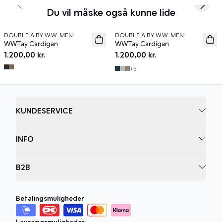
Previous slide
Next s
Du vil måske også kunne lide
DOUBLE A BY W.W. MEN
DOUBLE A BY W.W. MEN
News
News
WWTay Cardigan
WWTay Cardigan
1.200,00 kr.
1.200,00 kr.
+
5
KUNDESERVICE
INFO
B2B
Betalingsmuligheder
Leveringsmuligheder