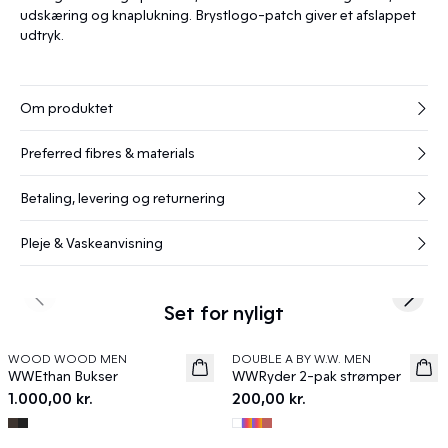
udskæring og knaplukning. Brystlogo-patch giver et afslappet
udtryk.
Om produktet
Preferred fibres & materials
Betaling, levering og returnering
Pleje & Vaskeanvisning
Previous slide
Next s
Set for nyligt
WOOD WOOD MEN
DOUBLE A BY W.W. MEN
News
News
WWEthan Bukser
WWRyder 2-pak strømper
1.000,00 kr.
200,00 kr.