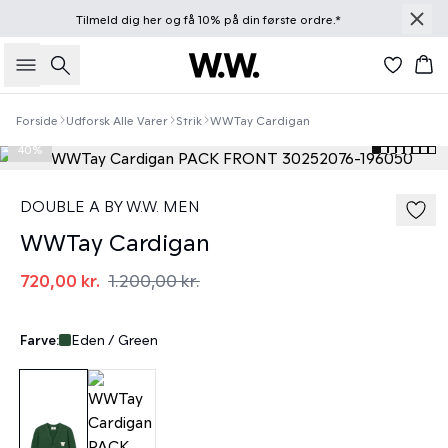
Tilmeld dig
her
og få 10% på din første ordre.*
Søg
Kur
Forside
Udforsk Alle Varer
Strik
WWTay Cardigan
40%
DOUBLE A BY W.W. MEN
WWTay Cardigan
720,00 kr.
1.200,00 kr.
Farve:
Eden / Green