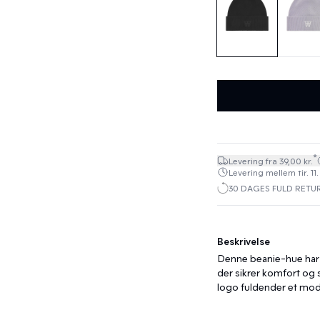
*
Levering fra 39,00 kr.
Levering mellem tir. 11.
30 DAGES FULD RETU
Beskrivelse
Denne beanie-hue har e
der sikrer komfort og 
logo fuldender et mod