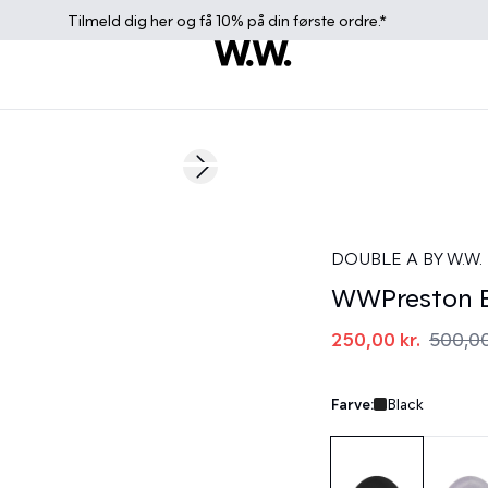
Tilmeld dig
her
og få 10% på din første ordre.*
50%
Next slide
DOUBLE A BY W.W.
WWPreston B
250,00 kr.
500,00
Farve:
Black