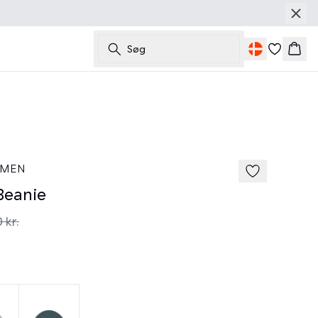
Søg
Kurv
50%
 MEN
eanie
 kr.