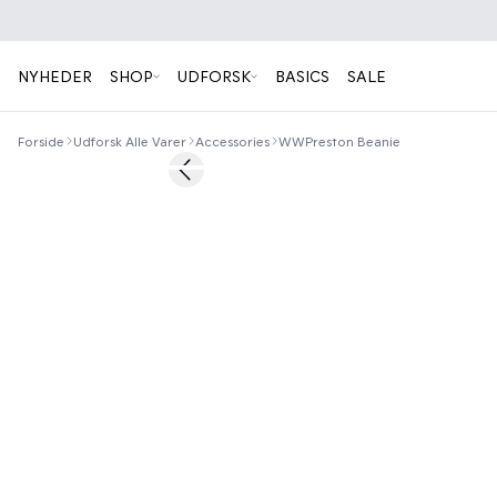
NYHEDER
SHOP
UDFORSK
BASICS
SALE
Forside
Udforsk Alle Varer
Accessories
WWPreston Beanie
50%
Previous slide