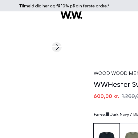
Tilmeld dig
her
og få 10% på din første ordre.*
50%
Next slide
WOOD WOOD ME
WWHester Sw
600,00 kr.
1.200,
Farve:
Dark Navy / Bl