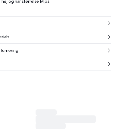
høj og har størrelse M på.
rials
eturnering