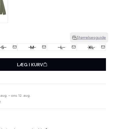
Størrelsesguide
S
M
L
XL
LÆG I KURV
 aug. - ons. 12. aug.
R