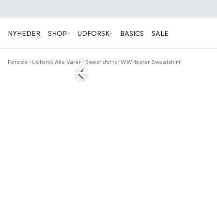
NYHEDER
SHOP
UDFORSK
BASICS
SALE
Forside
Udforsk Alle Varer
Sweatshirts
WWHester Sweatshirt
50%
Previous slide