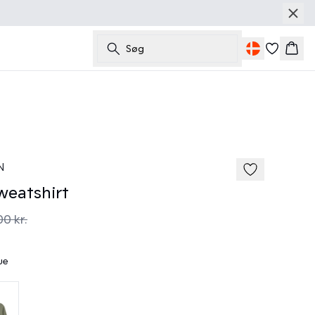
Søg
Kurv
50%
185 cm • M
N
eatshirt
00 kr.
ue