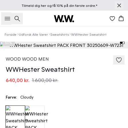
Tilmeld dig
her
og få 10% på din første ordre.*
Søg
Kur
Forside
Udforsk Alle Varer
Sweatshirts
WWHester Sweatshirt
60%
WOOD WOOD MEN
WWHester Sweatshirt
640,00 kr.
1.600,00 kr.
Farve:
Cloudy