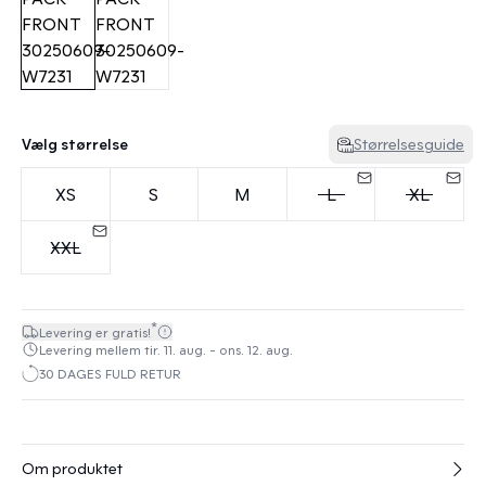
Vælg størrelse
Størrelsesguide
XS
S
M
L
XL
XXL
*
Levering er gratis!
Levering mellem tir. 11. aug. - ons. 12. aug.
30 DAGES FULD RETUR
Om produktet