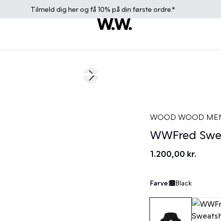
Tilmeld dig
her
og få 10% på din første ordre.*
Next slide
WOOD WOOD ME
WWFred Swea
1.200,00 kr.
Farve:
Black