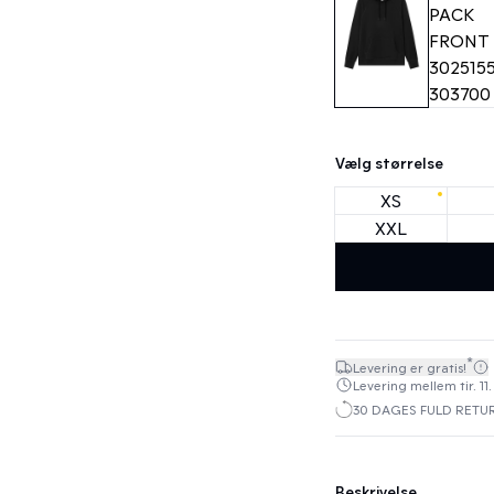
Vælg størrelse
XS
XXL
*
Levering er gratis!
Levering mellem tir. 11.
30 DAGES FULD RETU
Beskrivelse