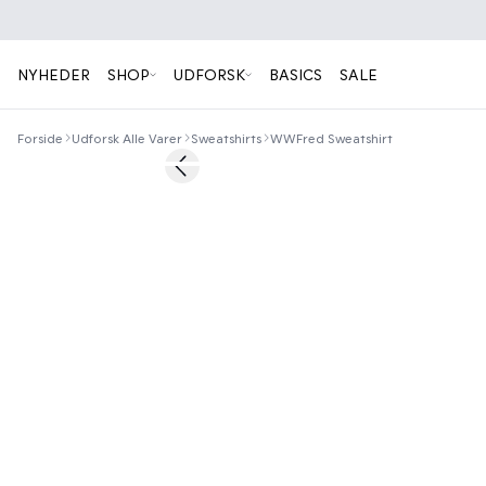
NYHEDER
SHOP
UDFORSK
BASICS
SALE
Forside
Udforsk Alle Varer
Sweatshirts
WWFred Sweatshirt
Previous slide