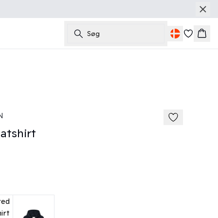
Søg
Kurv
185 cm • M
N
tshirt