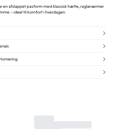
r en afslappet pasform med klassisk hætte, raglanærmer
me – ideel til komfort i hverdagen.
rials
eturnering