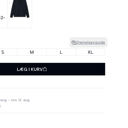
Størrelsesguide
S
M
L
XL
LÆG I KURV
 aug. - ons. 12. aug.
R