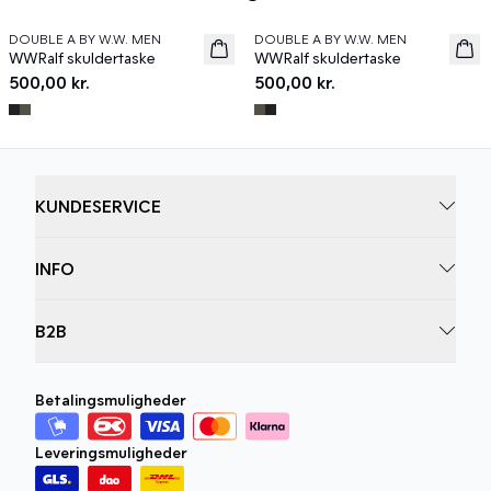
DOUBLE A BY W.W. MEN
DOUBLE A BY W.W. MEN
News
News
WWRalf skuldertaske
WWRalf skuldertaske
500,00 kr.
500,00 kr.
KUNDESERVICE
INFO
B2B
Betalingsmuligheder
Leveringsmuligheder