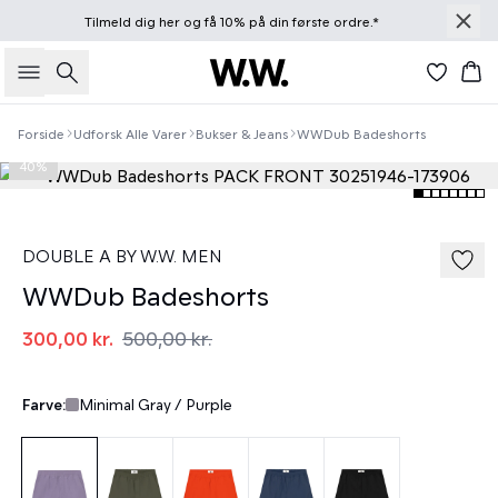
Tilmeld dig
her
og få 10% på din første ordre.*
Søg
Kur
Forside
Udforsk Alle Varer
Bukser & Jeans
WWDub Badeshorts
40%
DOUBLE A BY W.W. MEN
WWDub Badeshorts
300,00 kr.
500,00 kr.
Farve:
Minimal Gray / Purple