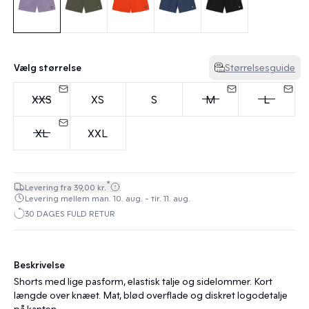
Vælg størrelse
Størrelsesguide
XXS
XS
S
M
L
XL
XXL
*
Levering fra 39,00 kr.
Levering mellem man. 10. aug. - tir. 11. aug.
30 DAGES FULD RETUR
Beskrivelse
Shorts med lige pasform, elastisk talje og sidelommer. Kort
længde over knæet. Mat, blød overflade og diskret logodetalje
på kanten.