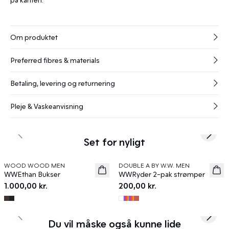
Om produktet
Preferred fibres & materials
Betaling, levering og returnering
Pleje & Vaskeanvisning
Previous slide
Next s
Set for nyligt
WOOD WOOD MEN
DOUBLE A BY W.W. MEN
News
News
WWEthan Bukser
WWRyder 2-pak strømper
1.000,00 kr.
200,00 kr.
Previous slide
Next s
Du vil måske også kunne lide