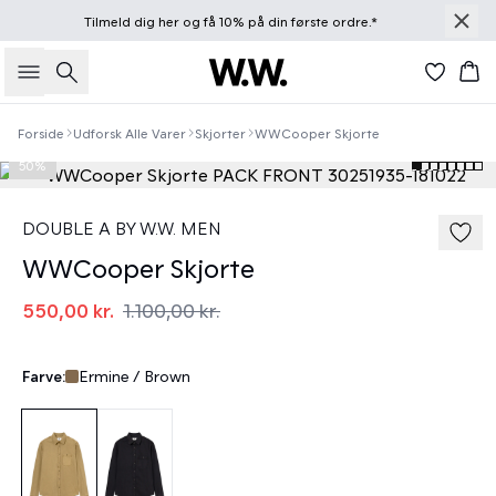
Tilmeld dig
her
og få 10% på din første ordre.*
Søg
Kur
Forside
Udforsk Alle Varer
Skjorter
WWCooper Skjorte
50%
DOUBLE A BY W.W. MEN
WWCooper Skjorte
550,00 kr.
1.100,00 kr.
Farve:
Ermine / Brown