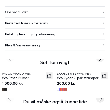
Om produktet
Preferred fibres & materials
Betaling, levering og returnering
Pleje & Vaskeanvisning
Previous slide
Next s
Set for nyligt
WOOD WOOD MEN
DOUBLE A BY W.W. MEN
News
News
WWEthan Bukser
WWRyder 2-pak strømper
1.000,00 kr.
200,00 kr.
Du vil måske også kunne lide
Previous slide
Next s