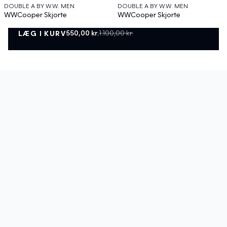
DOUBLE A BY W.W. MEN
DOUBLE A BY W.W. MEN
WWCooper Skjorte
WWCooper Skjorte
900,00 kr.
600,00 kr.
1.200,00 kr.
550,00 kr.
1.100,00 kr.
LÆG I KURV
LÆG I KURV
KUNDESERVICE
INFO
B2B
Betalingsmuligheder
Leveringsmuligheder