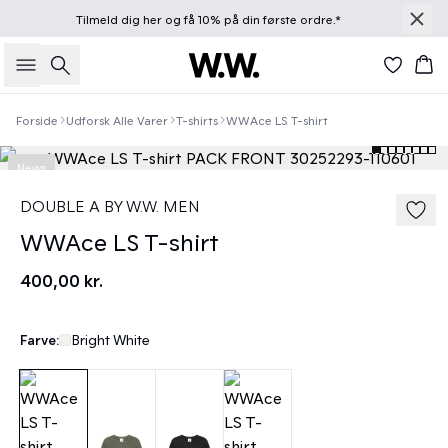
Tilmeld dig
her
og få 10% på din første ordre.*
Søg
Kur
Forside
Udforsk Alle Varer
T-shirts
WWAce LS T-shirt
News
DOUBLE A BY W.W. MEN
WWAce LS T-shirt
400,00 kr.
Farve:
Bright White