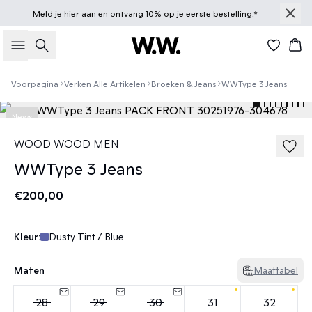
Meld je
hier
aan en ontvang 10% op je eerste bestelling.*
Zoeken
Win
Voorpagina
Verken Alle Artikelen
Broeken & Jeans
WWType 3 Jeans
News
WOOD WOOD MEN
WWType 3 Jeans
€200,00
Kleur:
Dusty Tint / Blue
Maten
Maattabel
28
29
30
31
32