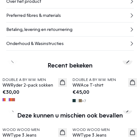
Over het product
Preferred fibres & materials
Betaling, levering en retournering
Onderhoud & Wasinstructies
Previous slide
Next s
Recent bekeken
DOUBLE A BY W.W. MEN
DOUBLE A BY W.W. MEN
News
News
WWRyder 2-pack sokken
WWAce T-shirt
€30,00
€45,00
+
7
Previous slide
Next s
Deze kunnen u mischien ook bevallen
WOOD WOOD MEN
WOOD WOOD MEN
News
News
WWType 3 Jeans
WWType 3 Jeans