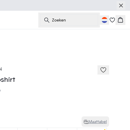
Zoeken
Wink
N
shirt
0
Maattabel