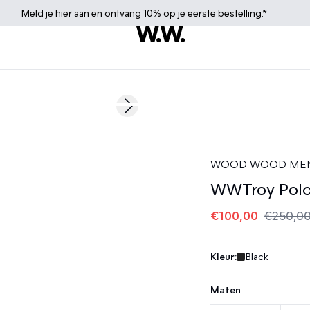
Meld je
hier
aan en ontvang 10% op je eerste bestelling.*
60%
Next slide
WOOD WOOD ME
WWTroy Polo
€100,00
€250,0
Kleur:
Black
Maten