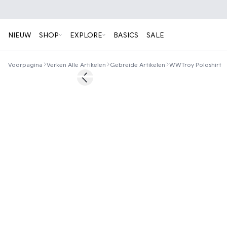
NIEUW
SHOP
EXPLORE
BASICS
SALE
Voorpagina
Verken Alle Artikelen
Gebreide Artikelen
WWTroy Poloshirt
60%
Previous slide