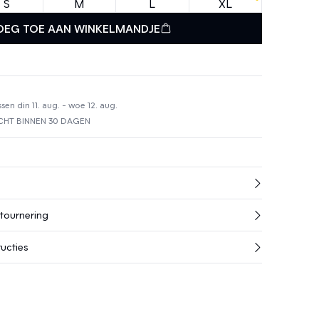
S
M
L
XL
OEG TOE AAN WINKELMANDJE
en din 11. aug. - woe 12. aug.
HT BINNEN 30 DAGEN
etournering
ucties