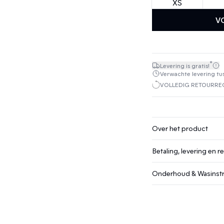
XS
V
*
Levering is gratis!
Verwachte levering tuss
VOLLEDIG RETOURREC
Over het product
Betaling, levering en r
Onderhoud & Wasinstr