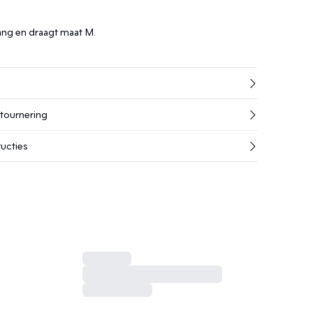
ang en draagt maat M.
etournering
ucties