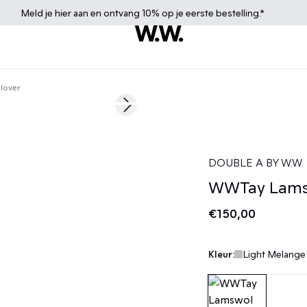
Meld je
hier
aan en ontvang 10% op je eerste bestelling.*
lover
Next slide
DOUBLE A BY W.W.
WWTay Lamsw
€150,00
Kleur:
Light Melange