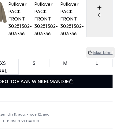
8
Maattabel
XS
S
M
L
XXL
OEG TOE AAN WINKELMANDJE
en din 11. aug. - woe 12. aug.
HT BINNEN 30 DAGEN