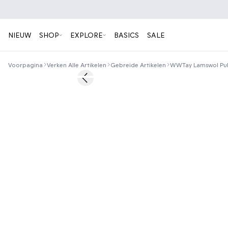
NIEUW
SHOP
EXPLORE
BASICS
SALE
Voorpagina
Verken Alle Artikelen
Gebreide Artikelen
WWTay Lamswol Pul
Previous slide