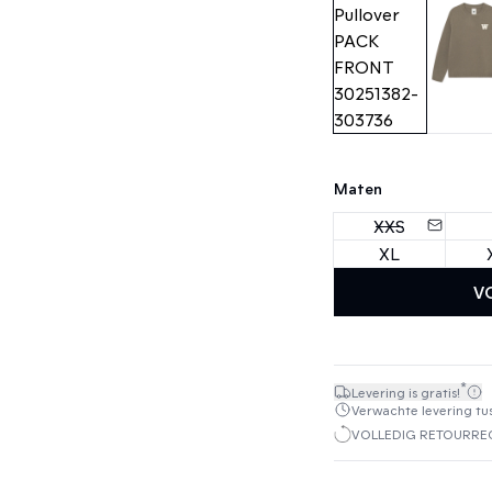
Maten
XXS
XL
V
*
Levering is gratis!
Verwachte levering tuss
VOLLEDIG RETOURREC