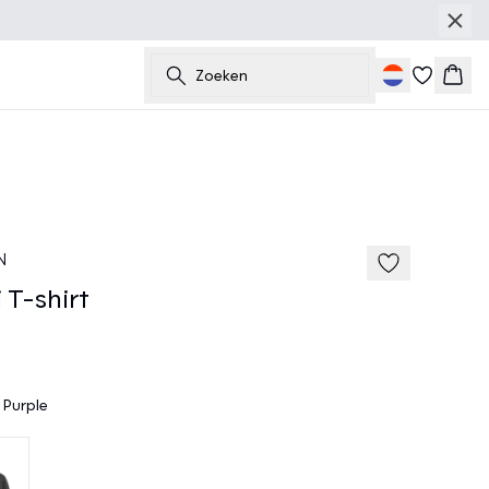
Zoeken
Wink
40%
185 cm • M
N
T-shirt
 Purple