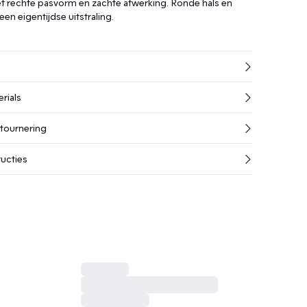
t rechte pasvorm en zachte afwerking. Ronde hals en
en eigentijdse uitstraling.
rials
etournering
ucties