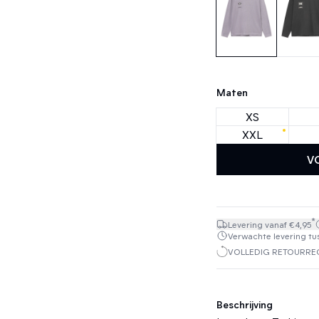
Maten
XS
XXL
V
*
Levering vanaf €4,95
Verwachte levering tus
VOLLEDIG RETOURREC
Beschrijving