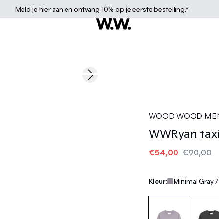
Meld je
hier
aan en ontvang 10% op je eerste bestelling.*
40%
Next slide
WOOD WOOD ME
WWRyan taxi 
€54,00
€90,00
Kleur:
Minimal Gray /