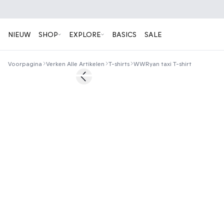
NIEUW
SHOP
EXPLORE
BASICS
SALE
Voorpagina
Verken Alle Artikelen
T-shirts
WWRyan taxi T-shirt
40%
Previous slide