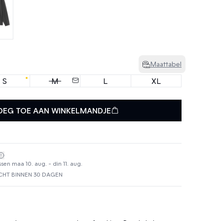
Maattabel
S
M
L
XL
OEG TOE AAN WINKELMANDJE
sen maa 10. aug. - din 11. aug.
HT BINNEN 30 DAGEN