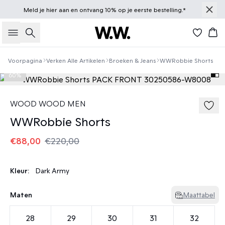
Meld je
hier
aan en ontvang 10% op je eerste bestelling.*
Zoeken
Win
Voorpagina
Verken Alle Artikelen
Broeken & Jeans
WWRobbie Shorts
60%
WOOD WOOD MEN
WWRobbie Shorts
€88,00
€220,00
Kleur:
Dark Army
Maten
Maattabel
28
29
30
31
32