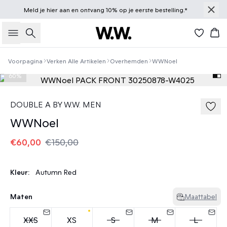
Meld je
hier
aan en ontvang 10% op je eerste bestelling.*
Zoeken
Win
Voorpagina
Verken Alle Artikelen
Overhemden
WWNoel
60%
DOUBLE A BY W.W. MEN
WWNoel
€60,00
€150,00
Kleur:
Autumn Red
Maten
Maattabel
XXS
XS
S
M
L