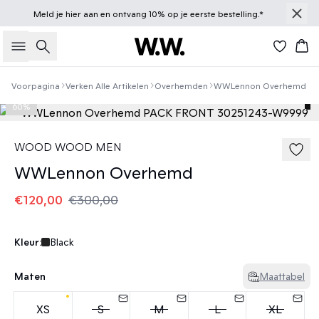
Meld je
hier
aan en ontvang 10% op je eerste bestelling.*
Zoeken
Win
Voorpagina
Verken Alle Artikelen
Overhemden
WWLennon Overhemd
60%
WOOD WOOD MEN
WWLennon Overhemd
€120,00
€300,00
Kleur:
Black
Maten
Maattabel
XS
S
M
L
XL