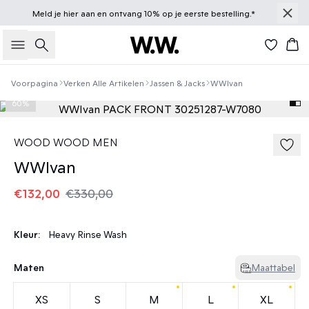
Meld je
hier
aan en ontvang 10% op je eerste bestelling.*
Zoeken
Win
Voorpagina
Verken Alle Artikelen
Jassen & Jacks
WWIvan
60%
WOOD WOOD MEN
WWIvan
€132,00
€330,00
Kleur:
Heavy Rinse Wash
Maten
Maattabel
XS
S
M
L
XL