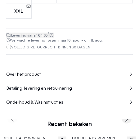
XXL
*
Levering vanaf €4,95
Verwachte levering tussen maa 10. aug. - din 11. aug.
VOLLEDIG RETOURRECHT BINNEN 30 DAGEN
Over het product
Betaling, levering en retournering
Onderhoud & Wasinstructies
Previous slide
Next s
Recent bekeken
DOUBLE A BY W.W. MEN
DOUBLE A BY W.W. MEN