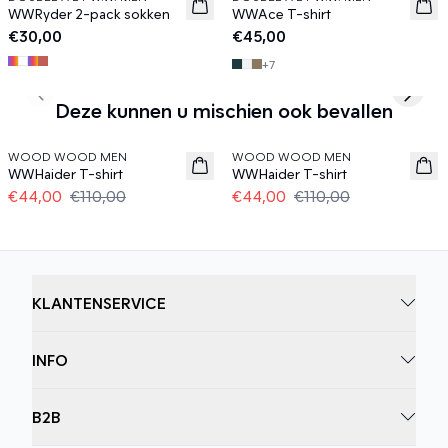
News
News
WWRyder 2-pack sokken
WWAce T-shirt
€30,00
€45,00
+
7
Previous slide
Next s
Deze kunnen u mischien ook bevallen
60%
60%
WOOD WOOD MEN
WOOD WOOD MEN
WWHaider T-shirt
WWHaider T-shirt
€44,00
€110,00
€44,00
€110,00
KLANTENSERVICE
INFO
B2B