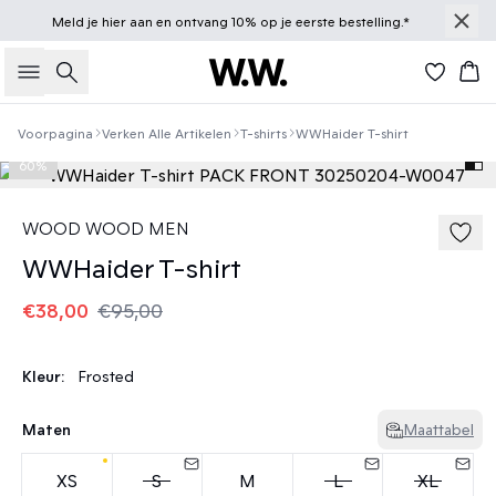
Meld je
hier
aan en ontvang 10% op je eerste bestelling.*
Zoeken
Win
Voorpagina
Verken Alle Artikelen
T-shirts
WWHaider T-shirt
60%
WOOD WOOD MEN
WWHaider T-shirt
€38,00
€95,00
Kleur:
Frosted
Maten
Maattabel
XS
S
M
L
XL