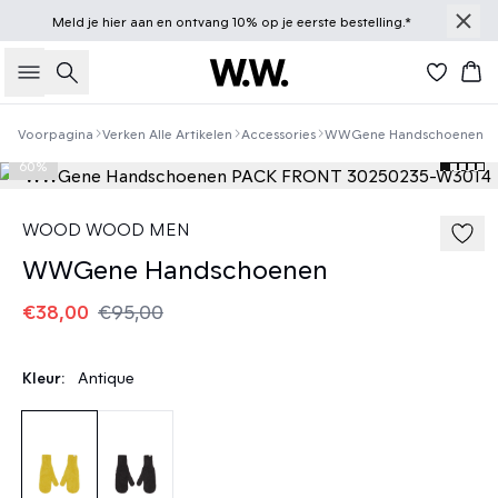
Meld je
hier
aan en ontvang 10% op je eerste bestelling.*
Zoeken
Win
Voorpagina
Verken Alle Artikelen
Accessories
WWGene Handschoenen
60%
WOOD WOOD MEN
WWGene Handschoenen
€38,00
€95,00
Kleur:
Antique