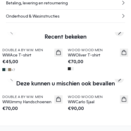
Betaling, levering en retournering
Onderhoud & Wasinstructies
Previous slide
Next s
Recent bekeken
DOUBLE A BY W.W. MEN
WOOD WOOD MEN
News
News
WWAce T-shirt
WWOliver T-shirt
€45,00
€70,00
+
7
Previous slide
Next s
Deze kunnen u mischien ook bevallen
DOUBLE A BY W.W. MEN
WOOD WOOD MEN
News
News
WWJimmy Handschoenen
WWCarlo Sjaal
€70,00
€90,00