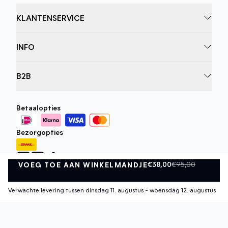
KLANTENSERVICE
INFO
B2B
Betaalopties
Bezorgopties
€38,00
€95,00
VOEG TOE AAN WINKELMANDJE
VOEG TOE AAN WINKELMANDJE
Verwachte levering tussen dinsdag 11. augustus - woensdag 12. augustus
Privacybeleid
Algemene Voorwaarden
©
DK Company Online BV
2026