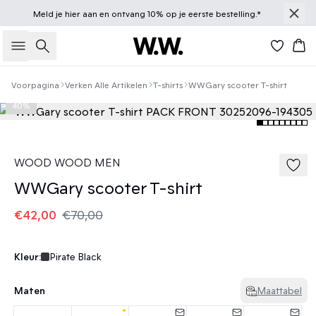
Meld je
hier
aan en ontvang 10% op je eerste bestelling.*
Zoeken
Win
Voorpagina
Verken Alle Artikelen
T-shirts
WWGary scooter T-shirt
40%
WOOD WOOD MEN
WWGary scooter T-shirt
€42,00
€70,00
Kleur:
Pirate Black
Maten
Maattabel