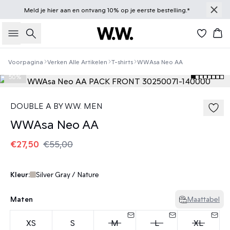
Meld je
hier
aan en ontvang 10% op je eerste bestelling.*
Zoeken
Win
Voorpagina
Verken Alle Artikelen
T-shirts
WWAsa Neo AA
50%
DOUBLE A BY W.W. MEN
WWAsa Neo AA
€27,50
€55,00
Kleur:
Silver Gray / Nature
Maten
Maattabel
XS
S
M
L
XL